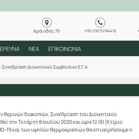
Ιερά οδός 75
+30 210 5294412
ΕΡΕΥΝΑ
ΝΕΑ
ΕΠΙΚΟΙΝΩΝΙΑ
»
Συνεδρίαση Διοικητικού Συμβουλίου Ε.Γ.Α.
.
ων θερινών διακοπών, Συνεδρίαση του Διοικητικού
εί την Τετάρτη 8 Ιουλίου 2020 και ώρα 12.00 (Κτίριο
D-19 και των υψηλών θερμοκρασιών θα επιχειρήσουμε η