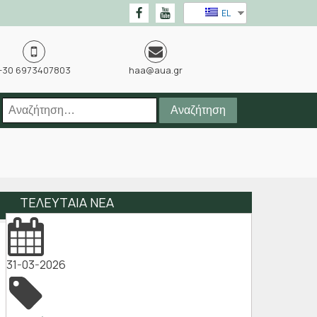
EL
+30 6973407803
haa@aua.gr
Αναζήτηση
για:
ΤΕΛΕΥΤΑΙΑ ΝΕΑ
31-03-2026