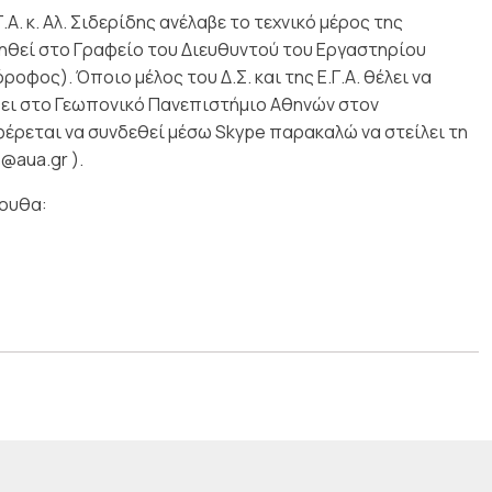
Γ.Α. κ. Αλ. Σιδερίδης ανέλαβε το τεχνικό μέρος της
ηθεί στο Γραφείο του Διευθυντού του Εργαστηρίου
φος). Όποιο μέλος του Δ.Σ. και της Ε.Γ.Α. θέλει να
ει στο Γεωπονικό Πανεπιστήμιο Αθηνών στον
ρεται να συνδεθεί μέσω Skype παρακαλώ να στείλει τη
@aua.gr ).
λουθα: