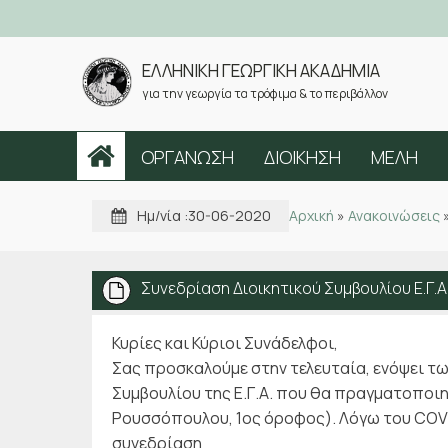
ΕΛΛΗΝΙΚΗ ΓΕΩΡΓΙΚΗ ΑΚΑΔΗΜΙΑ
για την γεωργία τα τρόφιμα & το περιβάλλον
ΟΡΓΑΝΩΣΗ
ΔΙΟΙΚΗΣΗ
ΜΕΛΗ
Ημ/νία :
30-06-2020
Αρχική
»
Ανακοινώσεις
Συνεδρίαση Διοικητικού Συμβουλίου Ε.Γ.Α
Κυρίες και Κύριοι Συνάδελφοι,
Σας προσκαλούμε στην τελευταία, ενόψει τ
Συμβουλίου της Ε.Γ.Α. που θα πραγματοποιηθ
Ρουσσόπουλου, 1ος όροφος). Λόγω
του COVI
συνεδρίαση