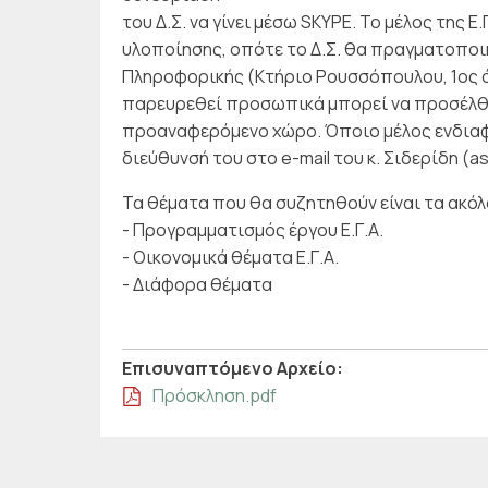
του Δ.Σ. να γίνει μέσω SKYPE. Το μέλος της Ε.
υλοποίησης, οπότε το Δ.Σ. θα πραγματοποι
Πληροφορικής (Κτήριο Ρουσσόπουλου, 1ος όρο
παρευρεθεί προσωπικά μπορεί να προσέλθ
προαναφερόμενο χώρο. Όποιο μέλος ενδιαφέ
διεύθυνσή του στο e-mail του κ. Σιδερίδη (as
Τα θέματα που θα συζητηθούν είναι τα ακό
- Προγραμματισμός έργου Ε.Γ.Α.
- Οικονομικά θέματα Ε.Γ.Α.
- Διάφορα θέματα
Επισυναπτόμενo Αρχείo:
Πρόσκληση.pdf