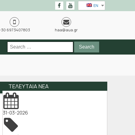
EN
+30 6973407803
haa@aua.gr
Search
for:
ΤΕΛΕΥΤΑΙΑ ΝΕΑ
31-03-2026