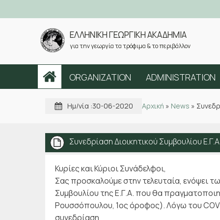
ΕΛΛΗΝΙΚΗ ΓΕΩΡΓΙΚΗ ΑΚΑΔΗΜΙΑ
για την γεωργία τα τρόφιμα & το περιβάλλον
ORGANIZATION
ADMINISTRATION
Ημ/νία :
30-06-2020
Αρχική
»
News
»
Συνεδρ
Συνεδρίαση Διοικητικού Συμβουλίου Ε.Γ.Α
Κυρίες και Κύριοι Συνάδελφοι,
Σας προσκαλούμε στην τελευταία, ενόψει τ
Συμβουλίου της Ε.Γ.Α. που θα πραγματοποιηθ
Ρουσσόπουλου, 1ος όροφος). Λόγω
του COVI
συνεδρίαση