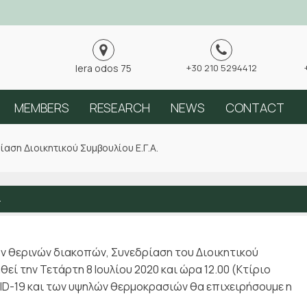
Iera odos 75
+30 210 5294412
MEMBERS
RESEARCH
NEWS
CONTACT
ίαση Διοικητικού Συμβουλίου Ε.Γ.Α.
.
ων θερινών διακοπών, Συνεδρίαση του Διοικητικού
εί την Τετάρτη 8 Ιουλίου 2020 και ώρα 12.00 (Κτίριο
D-19 και των υψηλών θερμοκρασιών θα επιχειρήσουμε η