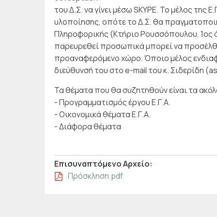
του Δ.Σ. να γίνει μέσω SKYPE. Το μέλος της Ε.
υλοποίησης, οπότε το Δ.Σ. θα πραγματοποι
Πληροφορικής (Κτήριο Ρουσσόπουλου, 1ος όρο
παρευρεθεί προσωπικά μπορεί να προσέλθ
προαναφερόμενο χώρο. Όποιο μέλος ενδιαφέ
διεύθυνσή του στο e-mail του κ. Σιδερίδη (as
Τα θέματα που θα συζητηθούν είναι τα ακό
- Προγραμματισμός έργου Ε.Γ.Α.
- Οικονομικά θέματα Ε.Γ.Α.
- Διάφορα θέματα
Επισυναπτόμενo Αρχείo:
Πρόσκληση.pdf