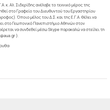
Γ.Α. κ. Αλ. Σιδερίδης ανέλαβε το τεχνικό μέρος της
ηθεί στο Γραφείο του Διευθυντού του Εργαστηρίου
φος). Όποιο μέλος του Δ.Σ. και της Ε.Γ.Α. θέλει να
ει στο Γεωπονικό Πανεπιστήμιο Αθηνών στον
ρεται να συνδεθεί μέσω Skype παρακαλώ να στείλει τη
@aua.gr ).
λουθα: