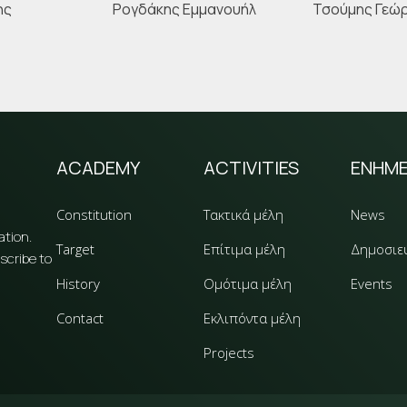
ης
Ρογδάκης Εμμανουήλ
Τσούμης Γεώ
ACADEMY
ACTIVITIES
ΕΝΗΜ
Constitution
Τακτικά μέλη
News
ation.
Target
Επίτιμα μέλη
Δημοσιε
scribe to
History
Ομότιμα μέλη
Events
Contact
Εκλιπόντα μέλη
Projects