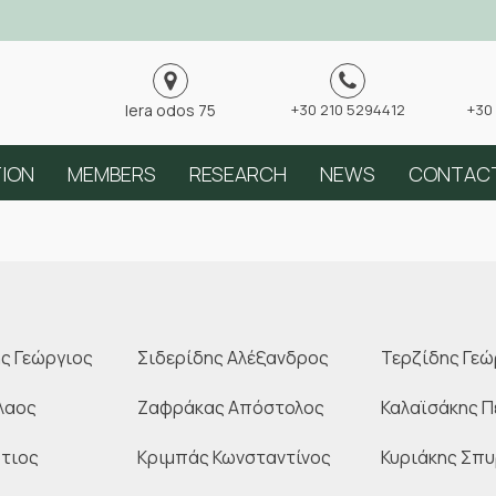
Iera odos 75
+30 210 5294412
+30
TION
MEMBERS
RESEARCH
NEWS
CONTAC
ς Γεώργιος
Σιδερίδης Αλέξανδρος
Τερζίδης Γεώ
λαος
Ζαφράκας Απόστολος
Καλαϊσάκης Π
τιος
Κριμπάς Κωνσταντίνος
Κυριάκης Σπ