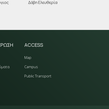
ργιος
Δάβη Ελευθερία
ΕΡΩΣΗ
ACCESS
Map
ύματα
Campus
Public Transport