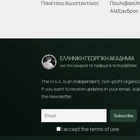
Πανέτσος Κωνσταντίνος
Πουλοβασίλ
Αλέξανδρος
ΕΛΛΗΝΙΚΗ ΓΕΩΡΓΙΚΗ ΑΚΑΔΗΜΙΑ
για την γεωργία τα τρόφιμα & το περιβάλλον
The H.A.A. is an independent, non-profit organiz
If you want to receive updates in your email, sub
the Newsletter
I accept the terms of use