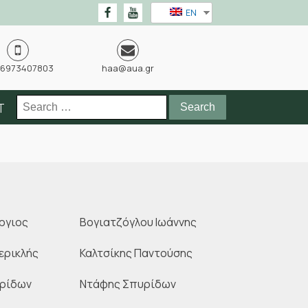
EN
 6973407803
haa@aua.gr
Search
T
for:
ργιος
Βογιατζόγλου Ιωάννης
ερικλής
Καλτσίκης Παντούσης
υρίδων
Ντάφης Σπυρίδων