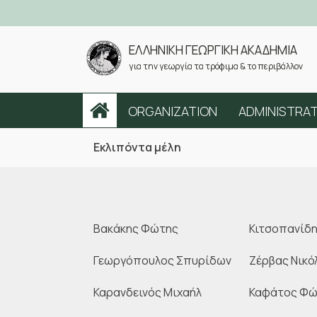
ΕΛΛΗΝΙΚΗ ΓΕΩΡΓΙΚΗ ΑΚΑΔΗΜΙΑ
για την γεωργία τα τρόφιμα & το περιβάλλον
ORGANIZATION
ADMINISTRA
Εκλιπόντα μέλη
Βακάκης Φώτης
Κιτσοπανίδη
Γεωργόπουλος Σπυρίδων
Ζέρβας Νικό
Καρανδεινός Μιχαήλ
Καφάτος Φώ