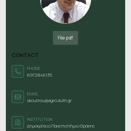
File pdf
CONTACT
PHONE
6972846135
ΕΜΑΙL
skoutrou@agro.duth.gr
INSTITUTION
Δημοκρίτειο Πανεπιστήμιο Θράκης