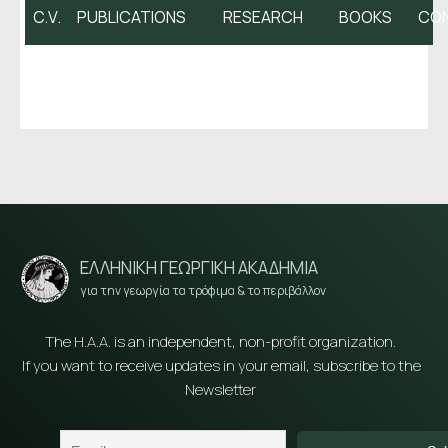
C.V.
PUBLICATIONS
RESEARCH
BOOKS
CO
ΕΛΛΗΝΙΚΗ ΓΕΩΡΓΙΚΗ ΑΚΑΔΗΜΙΑ
για την γεωργία τα τρόφιμα & το περιβάλλον
The H.A.A. is an independent, non-profit organization.
If you want to receive updates in your email, subscribe to the
Newsletter