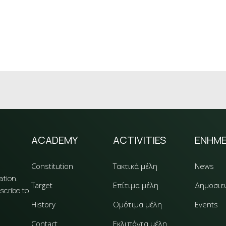
ACADEMY
ACTIVITIES
ΕΝΗΜ
Constitution
Τακτικά μέλη
News
ation.
Target
Επίτιμα μέλη
Δημοσιε
scribe to
History
Ομότιμα μέλη
Events
Contact
Εκλιπόντα μέλη