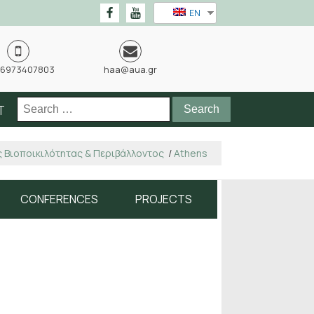
EN
 6973407803
haa@aua.gr
Search
T
for:
 Βιοποικιλότητας & Περιβάλλοντος
/
Athens
CONFERENCES
PROJECTS