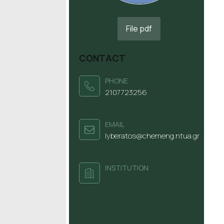
File pdf
CONTACT
PHONE
2107723256
ΕΜΑΙL
lyberatos@chemeng.ntua.gr
INSTITUTION