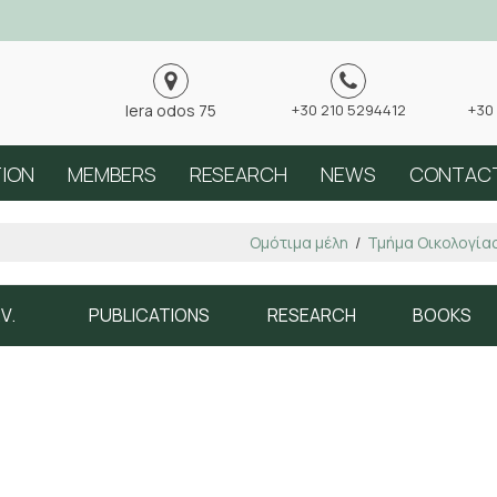
Iera odos 75
+30 210 5294412
+30
TION
MEMBERS
RESEARCH
NEWS
CONTAC
Ομότιμα μέλη
/
Τμήμα Οικολογίας
V.
PUBLICATIONS
RESEARCH
BOOKS