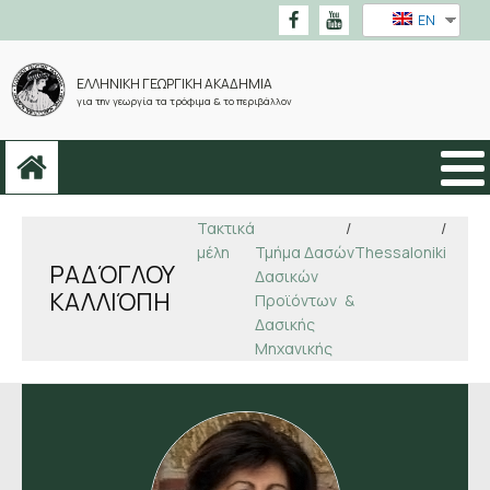
EN
ΕΛΛΗΝΙΚΗ ΓΕΩΡΓΙΚΗ ΑΚΑΔΗΜΙΑ
για την γεωργία τα τρόφιμα & το περιβάλλον
Τακτικά
/
/
μέλη
Τμήμα Δασών
Thessaloniki
ΡΑΔΌΓΛΟΥ
Δασικών
ΚΑΛΛΙΌΠΗ
Προϊόντων &
Δασικής
Μηχανικής