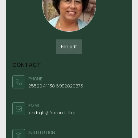
File pdf
CONTACT
PHONE
25520 41138 6932820875
ΕΜΑΙL
kradoglo@fmenr.duth.gr
INSTITUTION