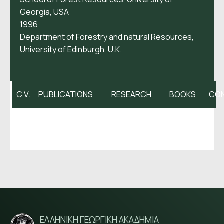
Georgia, USA
1996
Department of Forestry and natural Resources,
University of Edinburgh, U.K.
C.V.
PUBLICATIONS
RESEARCH
BOOKS
CO
ΕΛΛΗΝΙΚΗ ΓΕΩΡΓΙΚΗ ΑΚΑΔΗΜΙΑ