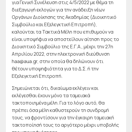
για Γενική Συνέλευση στις 4/5/2022 με θέμα τη
διεξαγωγή εκλογών για την ανάδειξη νέων
Οργάνων Διοίκησης της Ακαδημίας (Διοικητικό
Συμβούλιο και Εξελεγκτική Επιτροπή),
καλούνται τα Τακτικά Μέλη που επιθυμούν να
είναι υποψήφια να αποστείλουν αίτηση προς το
Διοικητικό Συμβούλιο της Ε.Γ.Α., μέχρι την 27η
Απριλίου 2022, στην ηλεκτρονική διεύθυνση
haa@aua.gr, στην οποία θα δηλώνουν ότι
θέτουν υποψηφιότητα για το Δ.Σ. ή την
Εξελεγκτική Επιτροπή.
Σημειώνεται ότι, δικαίωμα εκλέγειν και
εκλέγεσθαι έχουν μόνο τα ταμειακά
τακτοποιημένα μέλη. Για το λόγο αυτό, θα
πρέπει όσα μέλη καθυστερούν τη συνδρομή
τους, να φροντίσουν για την έγκαιρη ταμειακή
τακτοποίησή τους το αργότερο μέχρι υποβολής